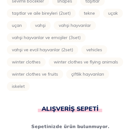
sevimli böcekler
shapes
taşıtlar
taşıtlar ve aile bireyleri (2set)
tekne
uçak
uçan
vahşi
vahşi hayvanlar
vahşi hayvanlar ve emojiler (3set)
vahşi ve evcil hayvanlar (2set)
vehicles
winter clothes
winter clothes ve flying animals
winter clothes ve fruits
çiftlik hayvanları
i̇skelet
ALIŞVERIŞ SEPETI
Sepetinizde ürün bulunmuyor.