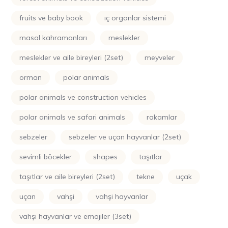
fruits ve baby book
iç organlar sistemi
masal kahramanları
meslekler
meslekler ve aile bireyleri (2set)
meyveler
orman
polar animals
polar animals ve construction vehicles
polar animals ve safari animals
rakamlar
sebzeler
sebzeler ve uçan hayvanlar (2set)
sevimli böcekler
shapes
taşıtlar
taşıtlar ve aile bireyleri (2set)
tekne
uçak
uçan
vahşi
vahşi hayvanlar
vahşi hayvanlar ve emojiler (3set)