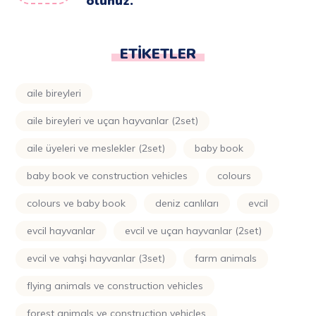
olunuz.
ETIKETLER
aile bireyleri
aile bireyleri ve uçan hayvanlar (2set)
aile üyeleri ve meslekler (2set)
baby book
baby book ve construction vehicles
colours
colours ve baby book
deniz canlıları
evcil
evcil hayvanlar
evcil ve uçan hayvanlar (2set)
evcil ve vahşi hayvanlar (3set)
farm animals
flying animals ve construction vehicles
forest animals ve construction vehicles