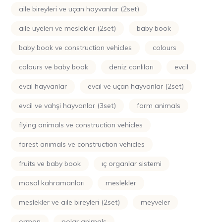
aile bireyleri ve uçan hayvanlar (2set)
aile üyeleri ve meslekler (2set)
baby book
baby book ve construction vehicles
colours
colours ve baby book
deniz canlıları
evcil
evcil hayvanlar
evcil ve uçan hayvanlar (2set)
evcil ve vahşi hayvanlar (3set)
farm animals
flying animals ve construction vehicles
forest animals ve construction vehicles
fruits ve baby book
iç organlar sistemi
masal kahramanları
meslekler
meslekler ve aile bireyleri (2set)
meyveler
orman
polar animals