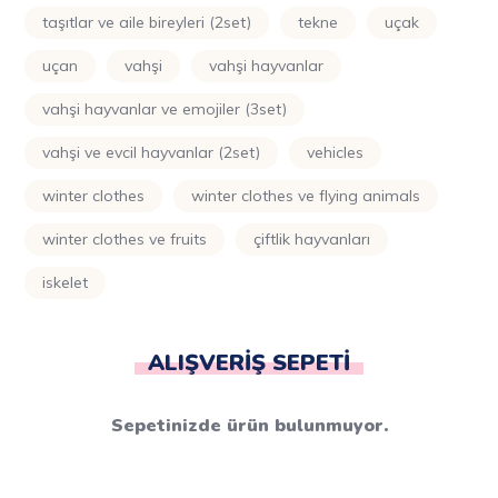
taşıtlar ve aile bireyleri (2set)
tekne
uçak
uçan
vahşi
vahşi hayvanlar
vahşi hayvanlar ve emojiler (3set)
vahşi ve evcil hayvanlar (2set)
vehicles
winter clothes
winter clothes ve flying animals
winter clothes ve fruits
çiftlik hayvanları
i̇skelet
ALIŞVERIŞ SEPETI
Sepetinizde ürün bulunmuyor.