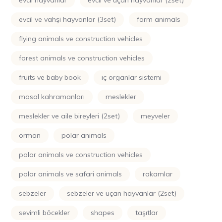
evcil hayvanlar
evcil ve uçan hayvanlar (2set)
evcil ve vahşi hayvanlar (3set)
farm animals
flying animals ve construction vehicles
forest animals ve construction vehicles
fruits ve baby book
iç organlar sistemi
masal kahramanları
meslekler
meslekler ve aile bireyleri (2set)
meyveler
orman
polar animals
polar animals ve construction vehicles
polar animals ve safari animals
rakamlar
sebzeler
sebzeler ve uçan hayvanlar (2set)
sevimli böcekler
shapes
taşıtlar