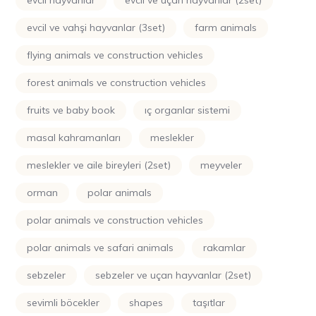
evcil hayvanlar
evcil ve uçan hayvanlar (2set)
evcil ve vahşi hayvanlar (3set)
farm animals
flying animals ve construction vehicles
forest animals ve construction vehicles
fruits ve baby book
iç organlar sistemi
masal kahramanları
meslekler
meslekler ve aile bireyleri (2set)
meyveler
orman
polar animals
polar animals ve construction vehicles
polar animals ve safari animals
rakamlar
sebzeler
sebzeler ve uçan hayvanlar (2set)
sevimli böcekler
shapes
taşıtlar