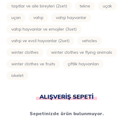
taşıtlar ve aile bireyleri (2set)
tekne
uçak
uçan
vahşi
vahşi hayvanlar
vahşi hayvanlar ve emojiler (3set)
vahşi ve evcil hayvanlar (2set)
vehicles
winter clothes
winter clothes ve flying animals
winter clothes ve fruits
çiftlik hayvanları
i̇skelet
ALIŞVERIŞ SEPETI
Sepetinizde ürün bulunmuyor.