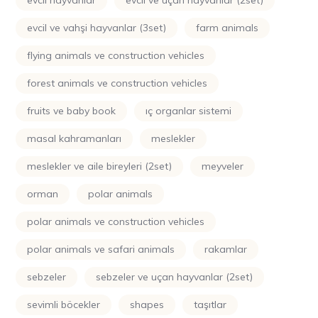
evcil hayvanlar
evcil ve uçan hayvanlar (2set)
evcil ve vahşi hayvanlar (3set)
farm animals
flying animals ve construction vehicles
forest animals ve construction vehicles
fruits ve baby book
iç organlar sistemi
masal kahramanları
meslekler
meslekler ve aile bireyleri (2set)
meyveler
orman
polar animals
polar animals ve construction vehicles
polar animals ve safari animals
rakamlar
sebzeler
sebzeler ve uçan hayvanlar (2set)
sevimli böcekler
shapes
taşıtlar