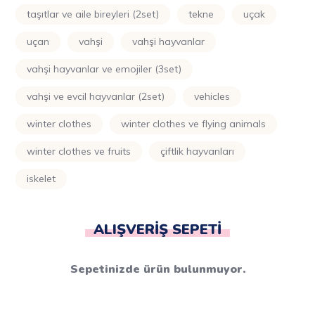
taşıtlar ve aile bireyleri (2set)
tekne
uçak
uçan
vahşi
vahşi hayvanlar
vahşi hayvanlar ve emojiler (3set)
vahşi ve evcil hayvanlar (2set)
vehicles
winter clothes
winter clothes ve flying animals
winter clothes ve fruits
çiftlik hayvanları
i̇skelet
ALIŞVERIŞ SEPETI
Sepetinizde ürün bulunmuyor.