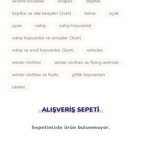
sevimli böcekler
shapes
taşıtlar
taşıtlar ve aile bireyleri (2set)
tekne
uçak
uçan
vahşi
vahşi hayvanlar
vahşi hayvanlar ve emojiler (3set)
vahşi ve evcil hayvanlar (2set)
vehicles
winter clothes
winter clothes ve flying animals
winter clothes ve fruits
çiftlik hayvanları
i̇skelet
ALIŞVERIŞ SEPETI
Sepetinizde ürün bulunmuyor.