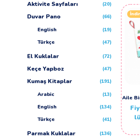
Aktivite Sayfaları
(20)
İndi
Duvar Pano
(66)
English
(19)
Türkçe
(47)
El Kuklalar
(72)
Keçe Yapboz
(47)
Kumaş Kitaplar
(191)
Arabic
(13)
Aile Bi
English
Fiy
(134)
l
Türkçe
(41)
Parmak Kuklalar
(136)