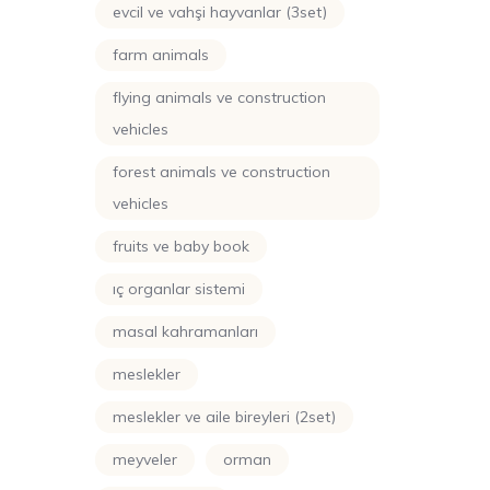
evcil ve vahşi hayvanlar (3set)
farm animals
flying animals ve construction
vehicles
forest animals ve construction
vehicles
fruits ve baby book
iç organlar sistemi
masal kahramanları
meslekler
meslekler ve aile bireyleri (2set)
meyveler
orman