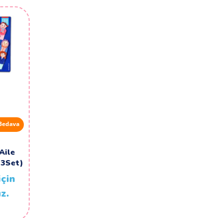
Bedava
Aile
(3Set)
için
z.