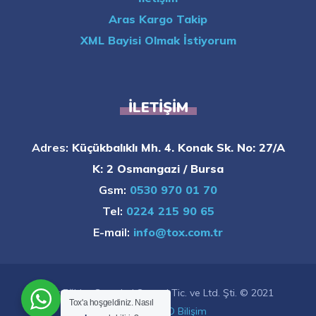
Aras Kargo Takip
XML Bayisi Olmak İstiyorum
İLETIŞIM
Adres:
Küçükbalıklı Mh. 4. Konak Sk. No: 27/A
K: 2 Osmangazi / Bursa
Gsm:
0530 970 01 70
Tel:
0224 215 90 65
E-mail:
info@tox.com.tr
Tox Eğitim Gereçleri Sanayi Tic. ve Ltd. Şti. © 2021
Tox'a hoşgeldiniz. Nasıl
Tasarım:
INFO Bilişim