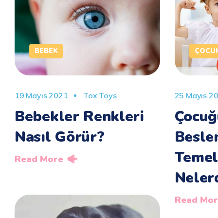
BEBEK
ÇOCU
19 Mayıs 2021
Tox Toys
25 Mayıs 2
Bebekler Renkleri
Çocuğ
Nasıl Görür?
Besle
Temel
Read More
Neler
Read Mor