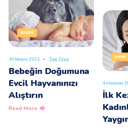
BEBEK
ANNE
30 Mayıs 2021
Tox Toys
Bebeğin Doğumuna
Evcil Hayvanınızı
4 Haziran 
Alıştırın
İlk K
Kadın
Read More
Yaygın