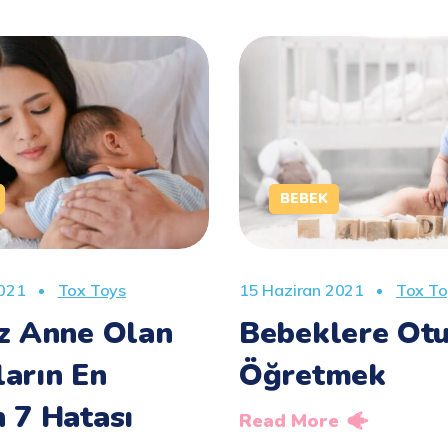
BEBEK
2021
Tox Toys
15 Haziran 2021
Tox To
ez Anne Olan
Bebeklere Ot
ların En
Öğretmek
 7 Hatası
Read More