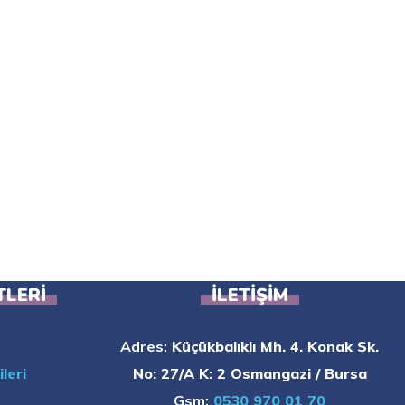
TLERI
İLETIŞIM
Adres:
Küçükbalıklı Mh. 4. Konak Sk.
leri
No: 27/A K: 2 Osmangazi / Bursa
Gsm:
0530 970 01 70