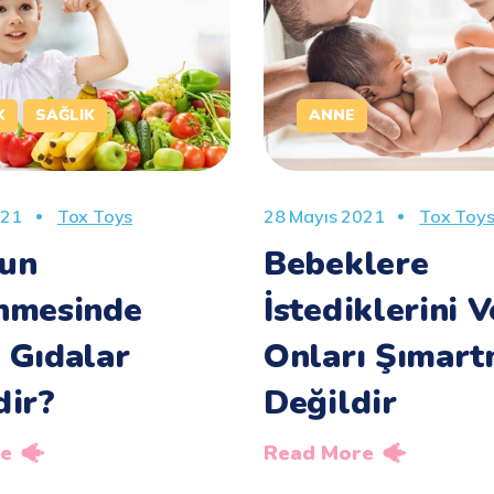
K
SAĞLIK
ANNE
021
Tox Toys
28 Mayıs 2021
Tox Toy
un
Bebeklere
nmesinde
İstediklerini 
 Gıdalar
Onları Şımar
dir?
Değildir
e
Read More