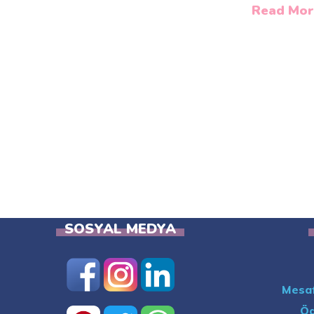
Read Mor
SOSYAL MEDYA
Mesaf
Öd