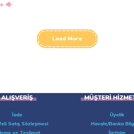
e
Load More
ALIŞVERIŞ
MÜŞTERI HIZME
İade
Üyelik
eli Satış Sözleşmesi
Havale/Banka Bilgi
eme ve Teslimat
İletişim