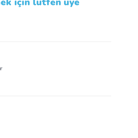
ek için lütfen üye
r