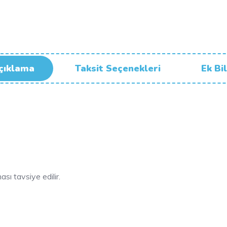
çıklama
Taksit Seçenekleri
Ek Bil
sı tavsiye edilir.