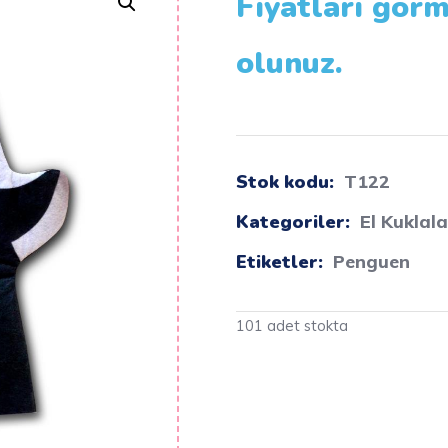
Fiyatları görm
olunuz.
Stok kodu:
T122
Kategoriler:
El Kuklala
Etiketler:
Penguen
101 adet stokta