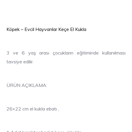
Köpek
–
E
vcil
Hayvanlar Keçe El Kukla
3 ve 6 yaş arası çocukların eğitiminde kullanılması
tavsiye edilir.
ÜRÜN AÇIKLAMA:
26×22 cm el kukla ebatı ,