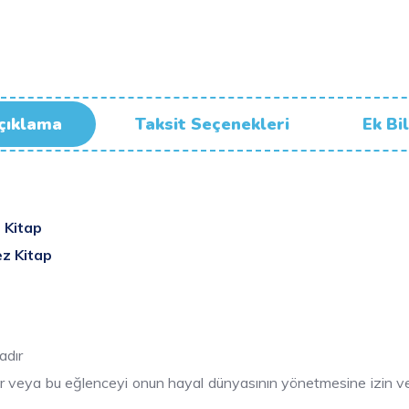
çıklama
Taksit Seçenekleri
Ek Bil
 Kitap
ez Kitap
adır
r veya bu eğlenceyi onun hayal dünyasının yönetmesine izin verebi