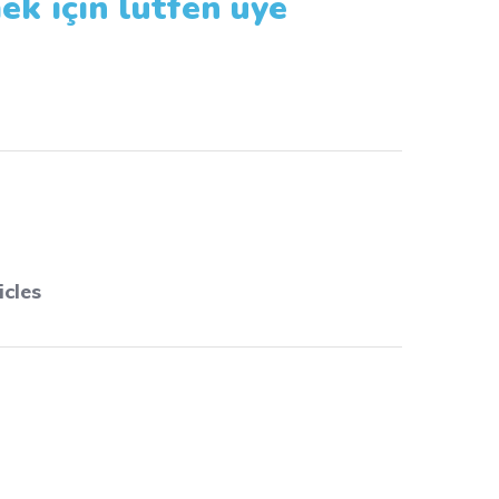
ek için lütfen üye
icles