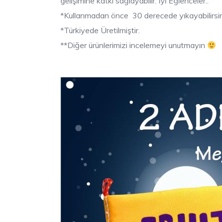
gelişimine katkı sağlayabilir. İyi Eğlenceler..
*Kullanmadan önce 30 derecede yıkayabilirsin
*Türkiyede Üretilmiştir.
**Diğer ürünlerimizi incelemeyi unutmayın