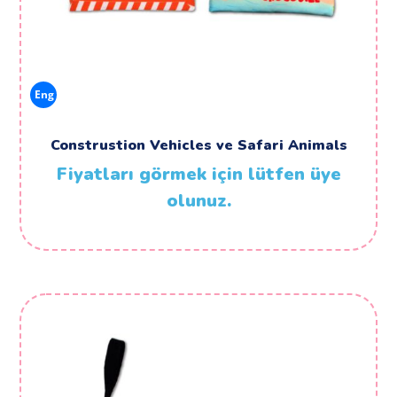
Eng
Construstion Vehicles ve Safari Animals
Fiyatları görmek için lütfen üye
olunuz.