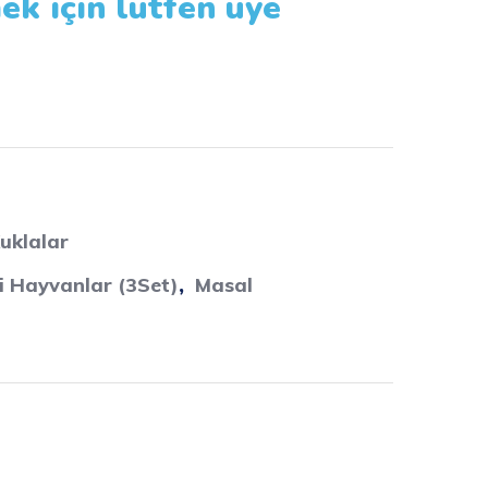
ek için lütfen üye
uklalar
şi Hayvanlar (3Set)
,
Masal