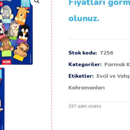
Fiyatları görm
olunuz.
Stok kodu:
T256
Kategoriler:
Parmak K
Etiketler:
Evcil ve Vah
Kahramanları
297 adet stokta