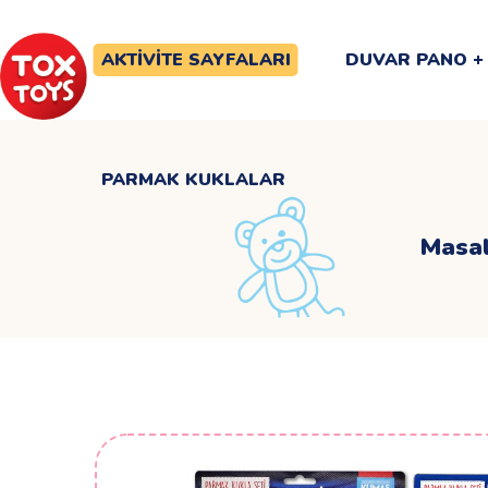
PARMAK KUKLALAR
AKTIVITE SAYFALARI
DUVAR PANO
PARMAK KUKLALAR
Masal