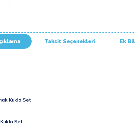
çıklama
Taksit Seçenekleri
Ek Bil
ak Kukla Set
Kukla Set