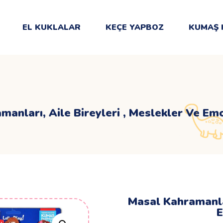
EL KUKLALAR
KEÇE YAPBOZ
KUMAŞ 
anları, Aile Bireyleri , Meslekler Ve Emo
Masal Kahramanlar
E