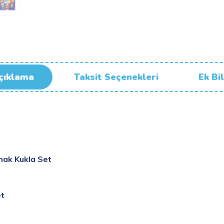
çıklama
Taksit Seçenekleri
Ek Bil
mak Kukla Set
et