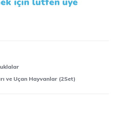
ek için lütfen üye
uklalar
arı ve Uçan Hayvanlar (2Set)