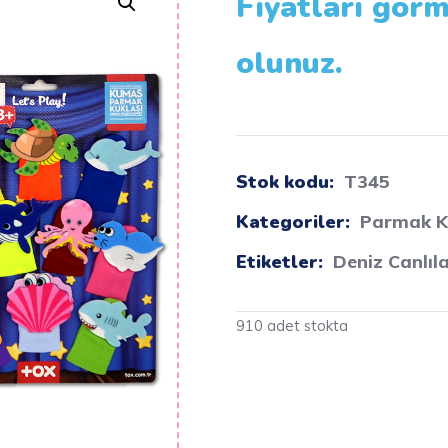
Fiyatları görm
olunuz.
Stok kodu:
T345
Kategoriler:
Parmak K
Etiketler:
Deniz Canlıl
910 adet stokta