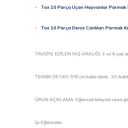
Tox 10 Parça Uçan Hayvanlar Parmak 
Tox 10 Parça Deniz Canlıları Parmak K
TAVSİYE EDİLEN YAŞ ARALIĞI: 3 ve 6 yaş ar
TEKNİK DETAYI: 5*8 cm kukla ebatı , 20 Ade
ÜRÜN AÇIKLAMA: Eğlenceli bireysel veya grup 
İyi Eğlenceler..