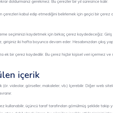
tekrar doldurmanız gerekmez. Bu çerezler bir yıl süresince kalır.
ın çerezleri kabul edip etmediğini belirlemek için geçici bir çerez
ntüleme seçiminizi kaydetmek için birkaç çerez kaydedeceğiz. Giriş 
, girişiniz iki hafta boyunca devam eder. Hesabınızdan çıkış yapars
a ek bir çerez kaydedilir. Bu çerez hiçbir kişisel veri içermez v
len içerik
 (ör. videolar, görseller, makaleler, vb.) Içerebilir. Diğer web si
avranır.
erez kullanabilir, üçüncü taraf tarafından gömülmüş şeklide takip