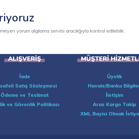
riyoruz
eyen yorum algılama servisi aracılığıyla kontrol edilebilir.
ALIŞVERIŞ
MÜŞTERI HIZMETL
İade
Üyelik
safeli Satış Sözleşmesi
Havale/Banka Bilgiler
Ödeme ve Teslimat
İletişim
ilik ve Güvenlik Politikası
Aras Kargo Takip
XML Bayisi Olmak İstiy