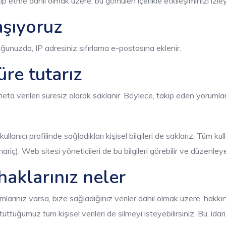
p etme dahil olmak üzere, bu gömülen içerikle etkileşiminizi izleye
aşıyoruz
ğunuzda, IP adresiniz sıfırlama e-postasına eklenir.
üre tutarız
meta verileri süresiz olarak saklanır. Böylece, takip eden yorum
lanıcı profilinde sağladıkları kişisel bilgileri de saklarız. Tüm kullan
hariç). Web sitesi yöneticileri de bu bilgileri görebilir ve düzenleyeb
haklarınız neler
larınız varsa, bize sağladığınız veriler dahil olmak üzere, hakkını
 tuttuğumuz tüm kişisel verileri de silmeyi isteyebilirsiniz. Bu, 