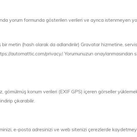
ğında yorum formunda gösterilen verileri ve ayrıca istenmeyen yor
ir metin (hash olarak da adlandırılır) Gravatar hizmetine, servisi 
r: https://automattic.com/privacy/. Yorumunuzun onaylanmasından s
iz, gömülmüş konum verileri (EXIF GPS) içeren görseller yüklemek
dirip çıkarabilir.
sminizi, e-posta adresinizi ve web sitenizi çerezlerde kaydetmeyi s