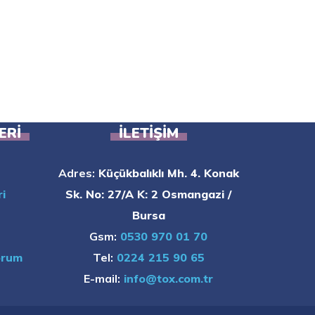
ERI
İLETIŞIM
Adres:
Küçükbalıklı Mh. 4. Konak
i
Sk. No: 27/A K: 2 Osmangazi /
Bursa
Gsm:
0530 970 01 70
orum
Tel:
0224 215 90 65
E-mail:
info@tox.com.tr