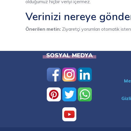
olduğumuz hiçbir veriyi içermez.
Verinizi nereye gönde
Önerilen metin:
Ziyaretçi yorumları otomatik istenm
SOSYAL MEDYA
Me
Gizl