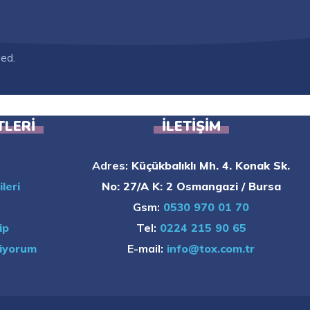
ved.
TLERI
İLETIŞIM
Adres:
Küçükbalıklı Mh. 4. Konak Sk.
leri
No: 27/A K: 2 Osmangazi / Bursa
Gsm:
0530 970 01 70
ip
Tel:
0224 215 90 65
tiyorum
E-mail:
info@tox.com.tr