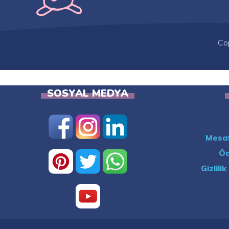
Co
SOSYAL MEDYA
Mesaf
Öd
Gizlili