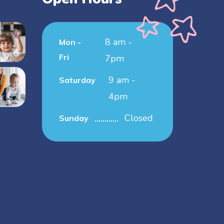
8 am -
Mon -
Fri
7pm
9 am -
Saturday
4pm
Closed
Sunday