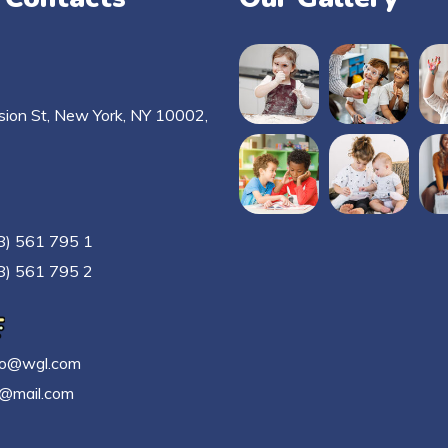
sion St, New York, NY 10002,
8) 561 795 1
8) 561 795 2
ino@wgl.com
o@mail.com