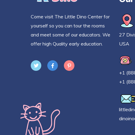
Come visit The Little Dino Center for
yourself so you can tour the rooms
and meet some of our educators. We
27 Divi
offer high Quality early education.
USA
+1 (88
+1 (88
littled
dinoin