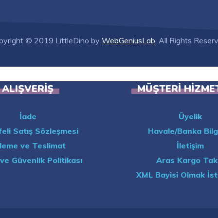
pyright © 2019 LittleDino by
WebGeniusLab
. All Rights Reser
ALIŞVERIŞ
MÜŞTERI HIZME
İade
Üyelik
eli Satış Sözleşmesi
Havale/Banka Bilgi
eme ve Teslimat
İletişim
k ve Güvenlik Politikası
Aras Kargo Tak
XML Bayisi Olmak İs