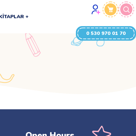
0 530 970 01 70
KITAPLAR
0 530 970 01 70
Open Hours