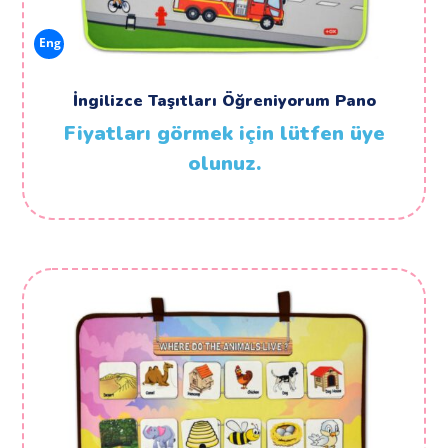
Eng
İngilizce Taşıtları Öğreniyorum Pano
Fiyatları görmek için lütfen üye
olunuz.