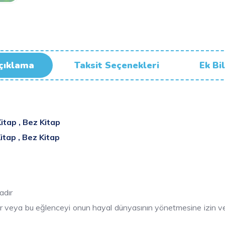
çıklama
Taksit Seçenekleri
Ek Bil
itap , Bez Kitap
itap , Bez Kitap
adır
r veya bu eğlenceyi onun hayal dünyasının yönetmesine izin verebi