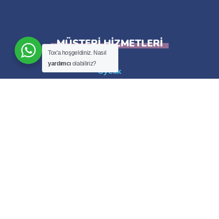
MÜŞTERI HIZMETLERI
Tox'a hoşgeldiniz. Nasıl
yardımcı
olabiliriz?
Üyelik
Havale/Banka Bilgileri
İletişim
Aras Kargo Takip
XML Bayisi Olmak İstiyorum
İLETIŞIM
Adres:
Küçükbalıklı Mh. 4. Konak Sk. No: 27/A
K: 2 Osmangazi / Bursa