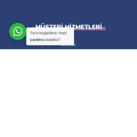
MÜŞTERI HIZMETLERI
Tox'a hoşgeldiniz. Nasıl
yardımcı
olabiliriz?
Üyelik
Havale/Banka Bilgileri
İletişim
Aras Kargo Takip
XML Bayisi Olmak İstiyorum
İLETIŞIM
Adres:
Küçükbalıklı Mh. 4. Konak Sk. No: 27/A
K: 2 Osmangazi / Bursa