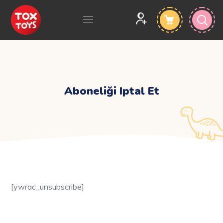
Aboneliği Iptal Et
[ywrac_unsubscribe]